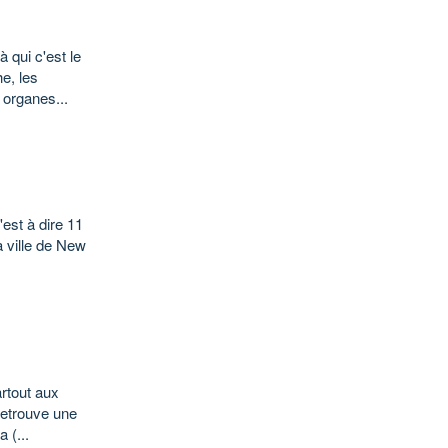
 qui c'est le
e, les
 organes...
'est à dire 11
a ville de New
rtout aux
 retrouve une
 (...