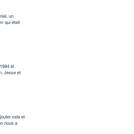
nial, un
m qui était
 1984 et
n, Jesse et
outer cela et
 on nous a