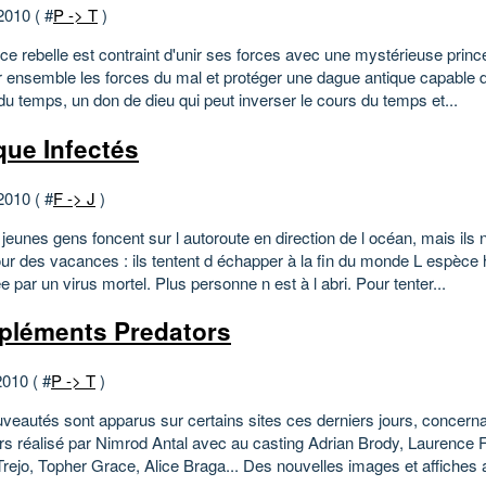
2010 ( #
P -> T
)
nce rebelle est contraint d'unir ses forces avec une mystérieuse prin
r ensemble les forces du mal et protéger une dague antique capable de
u temps, un don de dieu qui peut inverser le cours du temps et...
ique Infectés
2010 ( #
F -> J
)
jeunes gens foncent sur l autoroute en direction de l océan, mais ils
our des vacances : ils tentent d échapper à la fin du monde L espèce
par un virus mortel. Plus personne n est à l abri. Pour tenter...
léments Predators
2010 ( #
P -> T
)
veautés sont apparus sur certains sites ces derniers jours, concernan
rs réalisé par Nimrod Antal avec au casting Adrian Brody, Laurence 
ejo, Topher Grace, Alice Braga... Des nouvelles images et affiches ai