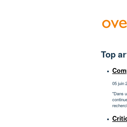
Top ar
Comp
05 juin 
"Dans u
continue
recherch
Crit