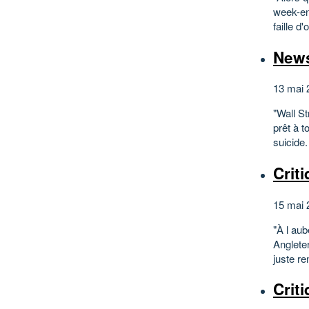
week-en
faille d
News
13 mai 
"Wall St
prêt à 
suicide.
Crit
15 mai 
"À l au
Anglete
juste r
Crit