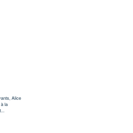
ants, Alice
 à la
...