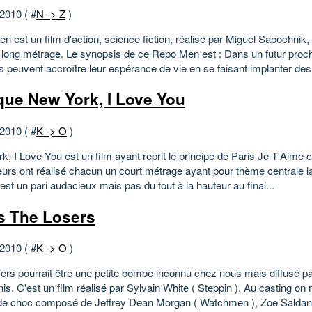
 2010 ( #
N -> Z
)
 est un film d'action, science fiction, réalisé par Miguel Sapochnik, à
 long métrage. Le synopsis de ce Repo Men est : Dans un futur proch
peuvent accroître leur espérance de vie en se faisant implanter des
ique New York, I Love You
 2010 ( #
K -> O
)
, I Love You est un film ayant reprit le principe de Paris Je T'Aime c
teurs ont réalisé chacun un court métrage ayant pour thème centrale l
est un pari audacieux mais pas du tout à la hauteur au final...
 The Losers
 2010 ( #
K -> O
)
ers pourrait être une petite bombe inconnu chez nous mais diffusé pa
is. C'est un film réalisé par Sylvain White ( Steppin ). Au casting on
de choc composé de Jeffrey Dean Morgan ( Watchmen ), Zoe Saldana