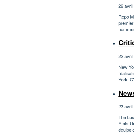
29 avril
Repo Men
premier
hommes 
Crit
22 avril
New York
réalisa
York. C'
News
23 avril
The Los
Etats Un
équipe 