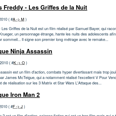
 Freddy - Les Griffes de la Nuit
2010 ( #
A -> M
)
 Les Griffes de la Nuit est un film réalisé par Samuel Bayer, qui racont
Krueger, un personnage étrange, hante les nuits des adolescents afin 
ur sommeil... Il signe son premier long métrage avec le remake...
ique Ninja Assassin
 2010 ( #
K -> O
)
sassin est un film d'action, combats hyper divertissant mais trop jouiss
 par James McTeigue, qui a notamment réalisé l'excellent V Pour Vend
t de réalisation sur les 3 Matrix et Star Wars L'Attaque des...
ique Iron Man 2
2010 ( #
F -> J
)
 2 est un film d'action, science fiction qui est un bon film mais qui 