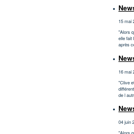
News 
15 mai 
"Alors 
elle fa
après c
News
16 mai 
"Clive e
différe
de l aut
News
04 juin 
"Alors q