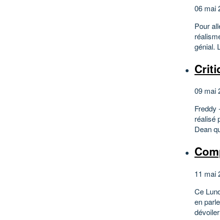
06 mai 
Pour all
réalisme
génial. 
Criti
09 mai 
Freddy 
réalisé 
Dean qui
Comp
11 mai 
Ce Lundi
en parle
dévoiler