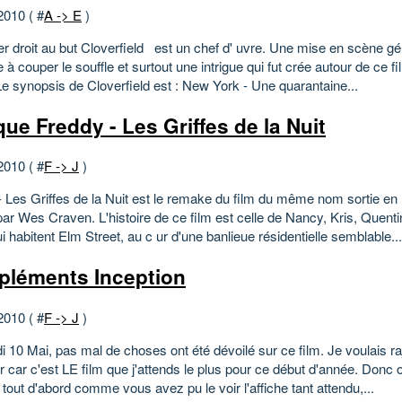
2010 ( #
A -> E
)
er droit au but Cloverfield est un chef d' uvre. Une mise en scène gé
 à couper le souffle et surtout une intrigue qui fut crée autour de ce fil
Le synopsis de Cloverfield est : New York - Une quarantaine...
que Freddy - Les Griffes de la Nuit
2010 ( #
F -> J
)
- Les Griffes de la Nuit est le remake du film du même nom sortie en
par Wes Craven. L'histoire de ce film est celle de Nancy, Kris, Quenti
 habitent Elm Street, au c ur d'une banlieue résidentielle semblable...
léments Inception
2010 ( #
F -> J
)
 10 Mai, pas mal de choses ont été dévoilé sur ce film. Je voulais raj
r car c'est LE film que j'attends le plus pour ce début d'année. Donc
 tout d'abord comme vous avez pu le voir l'affiche tant attendu,...