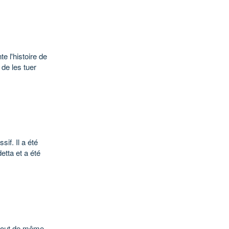
e l'histoire de
de les tuer
if. Il a été
etta et a été
a tout de même