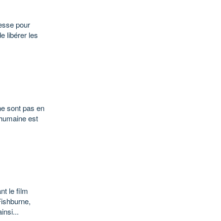
cesse pour
 libérer les
 ne sont pas en
 humaine est
t le film
Fishburne,
nsi...