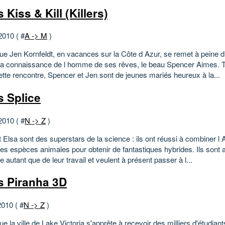
Kiss & Kill (Killers)
2010 ( #
A -> M
)
que Jen Kornfeldt, en vacances sur la Côte d Azur, se remet à peine d
it la connaissance de l homme de ses rêves, le beau Spencer Aimes. T
ette rencontre, Spencer et Jen sont de jeunes mariés heureux à la...
 Splice
2010 ( #
N -> Z
)
t Elsa sont des superstars de la science : ils ont réussi à combiner 
ntes espèces animales pour obtenir de fantastiques hybrides. Ils sont
re autant que de leur travail et veulent à présent passer à l...
 Piranha 3D
2010 ( #
N -> Z
)
ue la ville de Lake Victoria s'apprête à recevoir des milliers d'étudiant