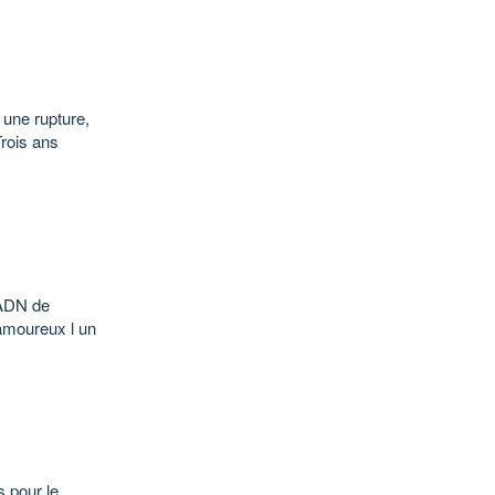
 une rupture,
rois ans
l ADN de
 amoureux l un
s pour le