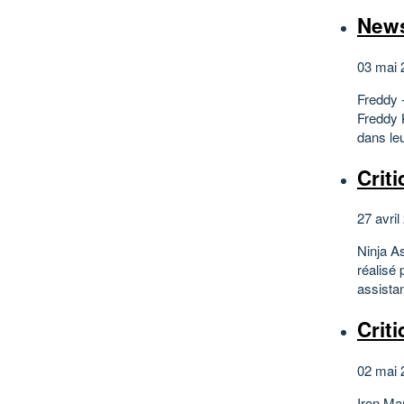
News
03 mai 
Freddy -
Freddy 
dans le
Crit
27 avril
Ninja As
réalisé
assistan
Crit
02 mai 
Iron Man