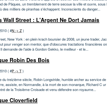
d de Pâques, un tremblement de terre secoue la ville et ouvre, sous l
'où des milliers de piranhas s'échappent. Inconscients du danger...
 Wall Street : L'Argent Ne Dort Jamais
2010 ( #
N -> Z
)
reet, New York : en plein krach boursier de 2008, un jeune trader, Ja
tout pour venger son mentor, que d'obscures tractations financières o
 Il demande de l'aide à Gordon Gekko, le meilleur - et le...
ique Robin Des Bois
2010 ( #
P -> T
)
be du treizième siècle, Robin Longstride, humble archer au service de
rre, assiste, en Normandie, à la mort de son monarque, Richard C ur 
entré de la Troisième Croisade et venu défendre son royaume...
ique Cloverfield