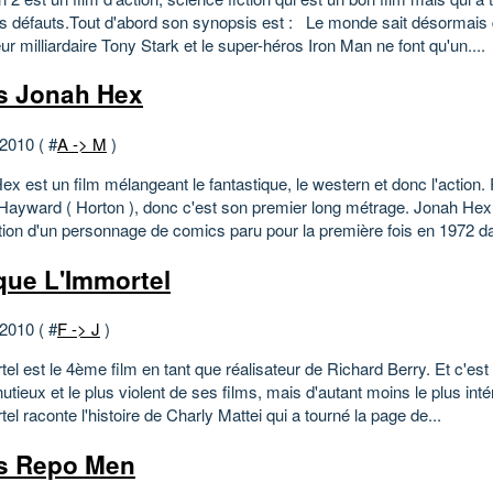
s défauts.Tout d'abord son synopsis est : Le monde sait désormais
eur milliardaire Tony Stark et le super-héros Iron Man ne font qu'un....
 Jonah Hex
 2010 ( #
A -> M
)
x est un film mélangeant le fantastique, le western et donc l'action.
ayward ( Horton ), donc c'est son premier long métrage. Jonah Hex
ation d'un personnage de comics paru pour la première fois en 1972 d
ique L'Immortel
 2010 ( #
F -> J
)
el est le 4ème film en tant que réalisateur de Richard Berry. Et c'est
utieux et le plus violent de ses films, mais d'autant moins le plus int
el raconte l'histoire de Charly Mattei qui a tourné la page de...
s Repo Men