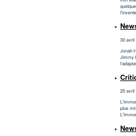
quelque
l'invent
News
30 avril
Jonah He
Jimmy H
l'adapt
Crit
25 avril
L'Immort
plus min
L'Immort
New