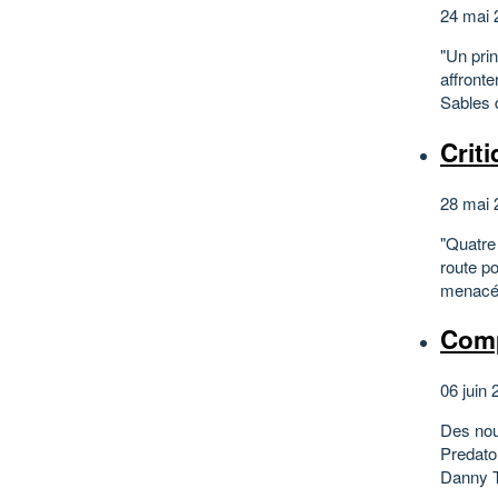
24 mai 
"Un pri
affronte
Sables d
Crit
28 mai 
"Quatre 
route p
menacée 
Comp
06 juin 
Des nou
Predato
Danny Tr