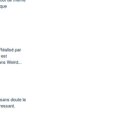
 que
 Réalisé par
 est
ans Weird...
 sans doute le
éressant.